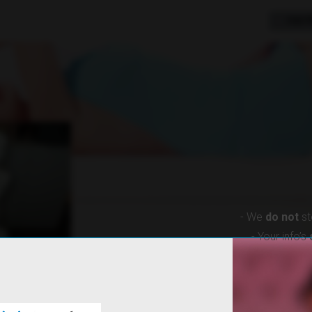
लाइव से
- We
do not
st
- Your info’s
मेरे बारे में
पुरस्कार
आभासी उपहार
ऑफलाइन