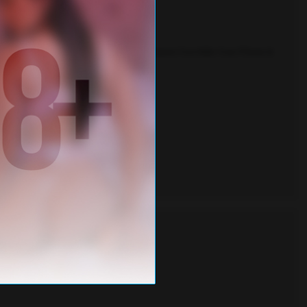
Very Promiscuous and addictive.The Reason You Hide Your Phone &
hhhhhh hhhhhhhhhhhhhhhhh hhhhhh
hhhhhhhhh hhhhhhhhhhhhh