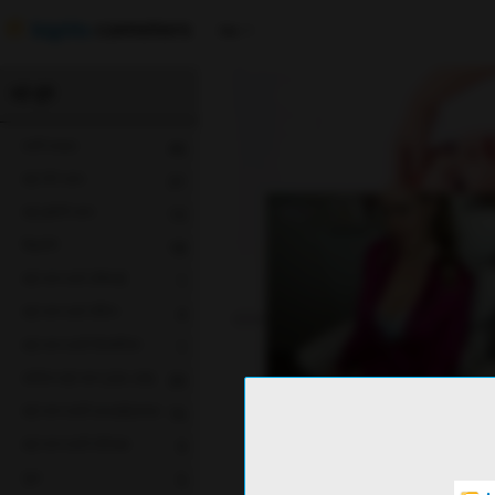
Hin
बड़े चुंचे
सभी माडल
46
बड़े गोरे स्तन
21
बड़े इबोनी स्तन
13
खिलोने
18
बड़े स्तन वाले एशियाई
1
बड़े स्तन वाले लैटिन
4
बड़े स्तन वाली किशोरियां
1
कॉलेज बड़े स्तन (20-29)
20
बड़े स्तन वाली एमआईएलएफ
16
YouLucky
बड़े स्तन वाली परिपक्व
9
गुदा
5